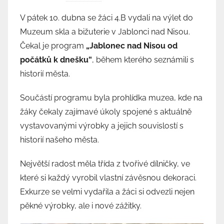
u
V pátek 10. dubna se žáci 4.B vydali na výlet do
t
Muzeum skla a bižuterie v Jablonci nad Nisou.
o
Čekal je program
„Jablonec nad Nisou od
r
počátků k dnešku“
, během kterého seznámili s
:
historií města.
M
a
Součástí programu byla prohlídka muzea, kde na
r
žáky čekaly zajímavé úkoly spojené s aktuálně
c
vystavovanými výrobky a jejich souvislostí s
e
historií našeho města.
l
a
Největší radost měla třída z tvořivé dílničky, ve
J
které si každý vyrobil vlastní závěsnou dekoraci.
a
Exkurze se velmi vydařila a žáci si odvezli nejen
n
d
pěkné výrobky, ale i nové zážitky.
o