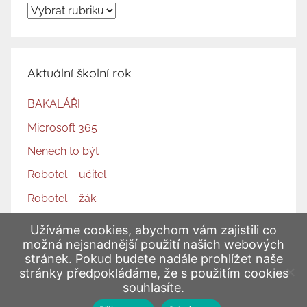
t
O
a
:
b
t
l
a
Aktuální školní rok
s
BAKALÁŘI
t
i
Microsoft 365
p
Nenech to být
ř
Robotel – učitel
í
Robotel – žák
s
p
Strava
Užíváme cookies, abychom vám zajistili co
ě
možná nejsnadnější použití našich webových
stránek. Pokud budete nadále prohlížet naše
v
stránky předpokládáme, že s použitím cookies
k
© 2025 Základní škola Arbesova, Jablonec nad Nisou.
souhlasíte.
ů
Všechna práva vyhrazena. |
Přístupnost stránek
.