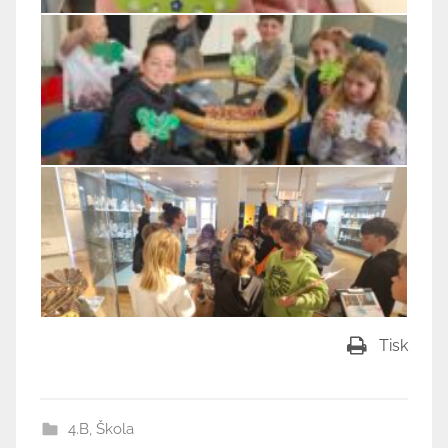
Tisk
4.B
,
Škola