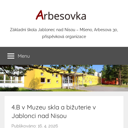
Přejít
k
obsahu
Arbesovka.cz
Základní škola Jablonec nad Nisou – Mšeno, Arbesova 30,
příspěvková organizace
Menu
4.B v Muzeu skla a bižuterie v
Jablonci nad Nisou
Publikováno:
16. 4. 2026
A