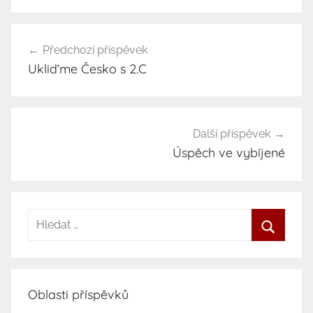
Předchozí příspěvek
Navigace
Ukliďme Česko s 2.C
pro
příspěvek
Další příspěvek
Úspěch ve vybíjené
H
l
H
e
l
d
e
Oblasti příspěvků
a
d