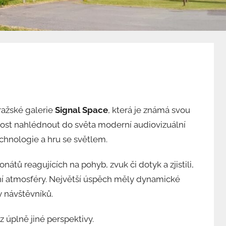
ražské galerie
Signal Space
, která je známá svou
žnost nahlédnout do světa moderní audiovizuální
echnologie a hru se světlem.
átů reagujících na pohyb, zvuk či dotyk a zjistili,
átní atmosféry. Největší úspěch měly dynamické
y návštěvníků.
úplně jiné perspektivy.