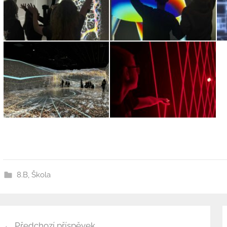
8.B
,
Škola
Předchozí příspěvek