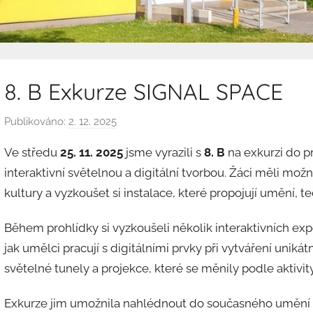
8. B Exkurze SIGNAL SPACE
Publikováno:
2. 12. 2025
A
u
Ve středu
25. 11. 2025
jsme vyrazili s
8. B
na exkurzi do p
t
interaktivní světelnou a digitální tvorbou. Žáci měli mo
o
kultury a vyzkoušet si instalace, které propojují umění, t
r
:
Během prohlídky si vyzkoušeli několik interaktivních expon
M
jak umělci pracují s digitálními prvky při vytváření unik
a
r
světelné tunely a projekce, které se měnily podle aktivit
c
Exkurze jim umožnila nahlédnout do současného umění z 
e