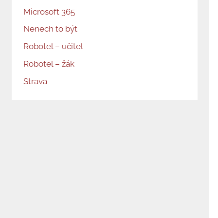
i
Microsoft 365
p
Nenech to být
ř
Robotel – učitel
í
s
Robotel – žák
p
Strava
ě
v
k
ů