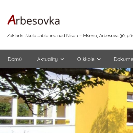
Přejít
k
obsahu
Arbesovka.cz
Základní škola Jablonec nad Nisou – Mšeno, Arbesova 30, př
Domů
Aktuality
O škole
Dokume