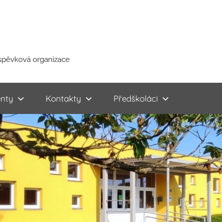
íspěvková organizace
nty
Kontakty
Předškoláci